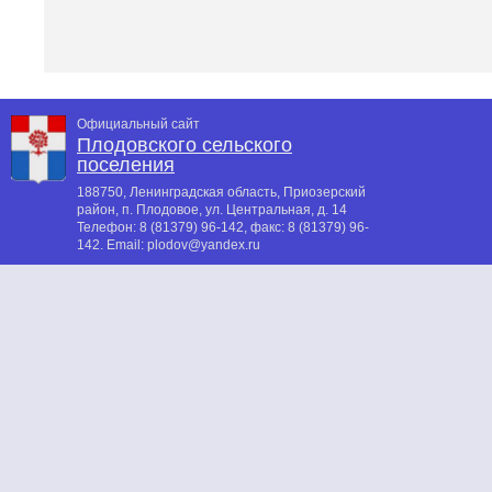
Официальный сайт
Плодовского сельского
поселения
188750, Ленинградская область, Приозерский
район, п. Плодовое, ул. Центральная, д. 14
Телефон:
8 (81379) 96-142
, факс:
8 (81379) 96-
142
. Email:
plodov@yandex.ru